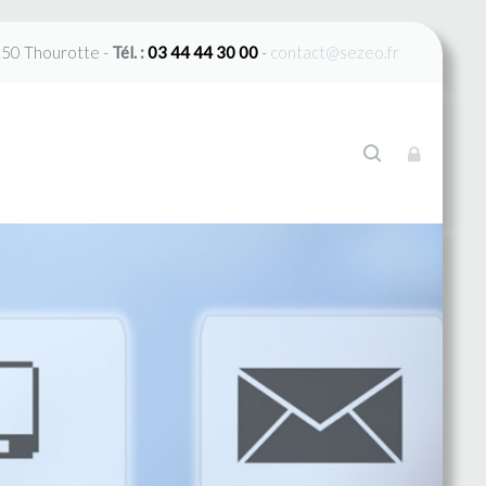
150 Thourotte -
Tél. :
03 44 44 30 00
-
contact@sezeo.fr