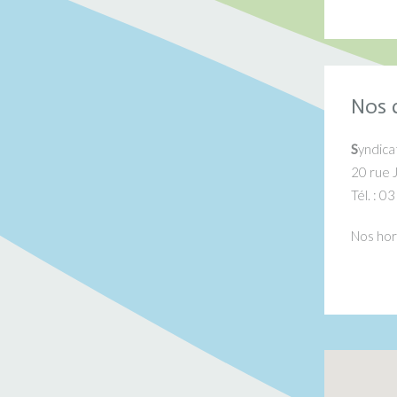
Nos 
S
yndica
20 rue 
Tél. : 0
Nos hor