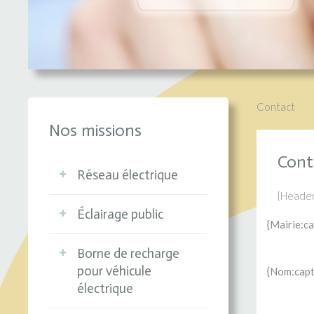
Contact
Nos missions
Cont
Réseau électrique
{Header
Éclairage public
{Mairie:ca
Lorem ipsum dolor sit
Borne de recharge
amet, consectetur
pour véhicule
{Nom:capt
adipisicing elit. sed do
Lorem ipsum dolor sit
électrique
eiusmod tempor
amet, consectetur