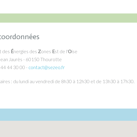
coordonnées
t des
É
nergies des
Z
ones
E
st de l'
O
ise
Jean Jaurès - 60150 Thourotte
3 44 44 30 00 -
contact@sezeo.fr
aires : du lundi au vendredi de 8h30 à 12h30 et de 13h30 à 17h30.