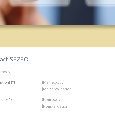
act SEZEO
:body}
ption}
(*)
{Mairie:body}
{Mairie:validation}
ion}
(*)
{Nom:body}
{Nom:validation}